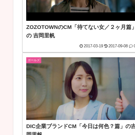
ZOZOTOWNのCM「待てない女／２ヶ月篇
の 吉岡里帆
2017-03-19
2017-09-08
ガールズ
DIC企業ブランドCM「今日は何色？篇」の
岡里帆