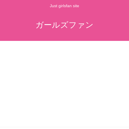
Just girlsfan site
ガールズファン