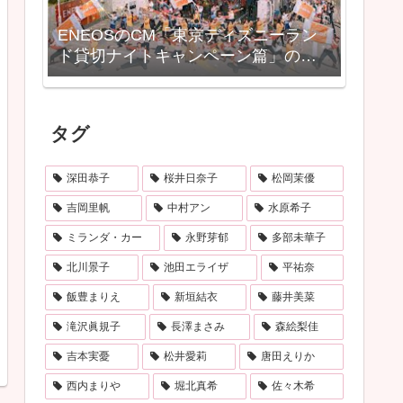
ENEOSのCM「東京ディズニーラン
ド貸切ナイトキャンペーン篇」の上
白石萌歌
タグ
深田恭子
桜井日奈子
松岡茉優
吉岡里帆
中村アン
水原希子
ミランダ・カー
永野芽郁
多部未華子
北川景子
池田エライザ
平祐奈
飯豊まりえ
新垣結衣
藤井美菜
滝沢眞規子
長澤まさみ
森絵梨佳
吉本実憂
松井愛莉
唐田えりか
西内まりや
堀北真希
佐々木希