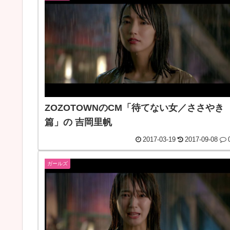
ZOZOTOWNのCM「待てない女／ささやき
篇」の 吉岡里帆
2017-03-19
2017-09-08
ガールズ