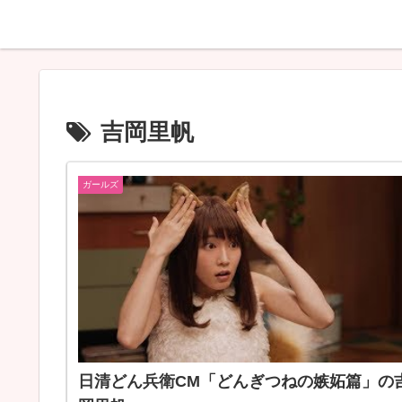
吉岡里帆
ガールズ
日清どん兵衛CM「どんぎつねの嫉妬篇」の