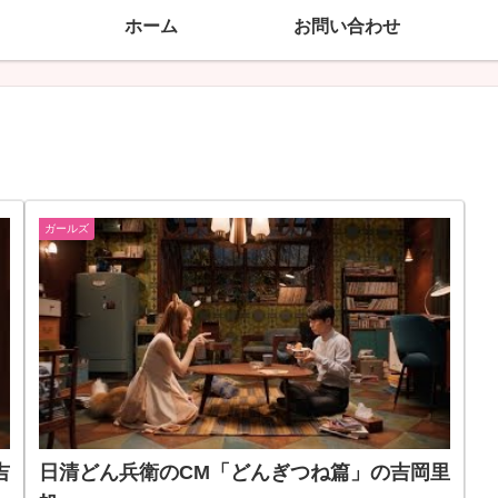
ホーム
お問い合わせ
ガールズ
吉
日清どん兵衛のCM「どんぎつね篇」の吉岡里