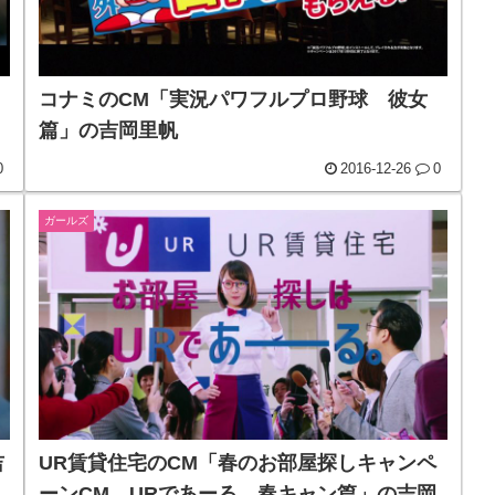
」
コナミのCM「実況パワフルプロ野球 彼女
篇」の吉岡里帆
0
2016-12-26
0
ガールズ
吉
UR賃貸住宅のCM「春のお部屋探しキャンペ
ーンCM URであーる。春キャン篇」の吉岡