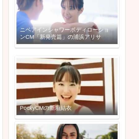
ニベアインシャワーボディローショ
ンCM「新発売篇」の浦浜アリサ
PockyCMの新垣結衣