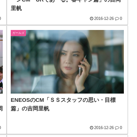
里帆
0
2016-12-26
0
ガールズ
ENEOSのCM「ＳＳスタッフの思い・目標
岡
篇」の吉岡里帆
0
2016-12-26
0