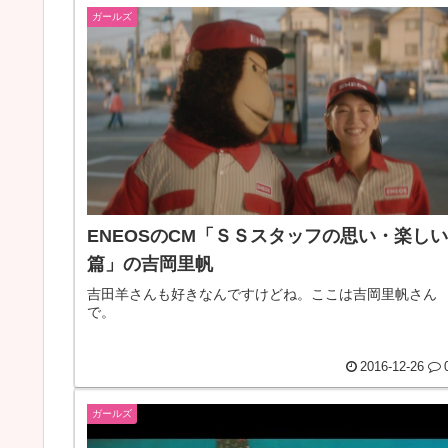
ガールズ
ENEOSのCM「 ＳＳスタッフの思い・楽しい
篇」の吉岡里帆
吉田羊さんも好きなんですけどね。ここは吉岡里帆さん
で。
2016-12-26
ガールズ