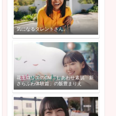
気になるタレントさん。
花王ロリエのCM「しあわせ素肌 新
さらふわ体験篇」の飯豊まりえ