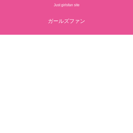
Just girlsfan site
ガールズファン