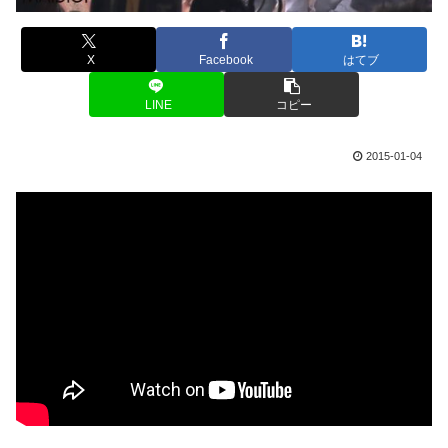
X
Facebook
はてブ
LINE
コピー
2015-01-04