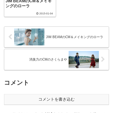
JIM BEAMのCM＆メイキ
ングのローラ
2015-01-04
JIM BEAMのCM＆メイキングのローラ
消臭力のCMのさくらまや
コメント
コメントを書き込む