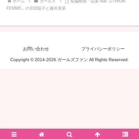
ホーム
ガールズ
短編映画『花束 feat. LITHIUM
FEMME』の宮田聡子と藤井美菜
お問い合わせ
プライバシーポリシー
Copyright © 2014-2026 ガールズファン All Rights Reserved.