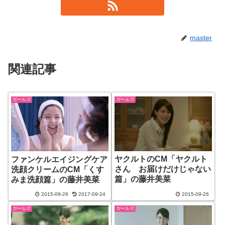
master
関連記事
ガールズ
ガールズ
ヤクルトのCM「ヤクルト
ファンケルエイジングケア
さん お届けだけじゃない
洗顔クリームのCM「くす
篇」の藤井美菜
みま洗顔篇」の藤井美菜
2015-09-26
2017-09-24
2015-09-26
ガールズ
ガールズ