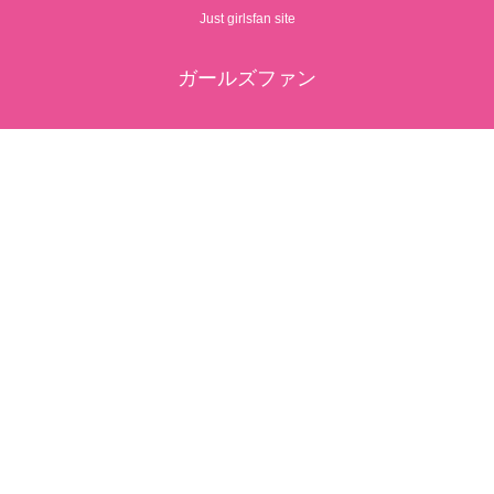
Just girlsfan site
ガールズファン