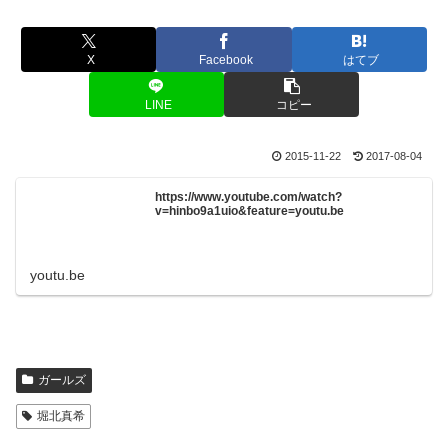
X
Facebook
はてブ
LINE
コピー
2015-11-22
2017-08-04
https://www.youtube.com/watch?
v=hinbo9a1uio&feature=youtu.be
youtu.be
ガールズ
堀北真希