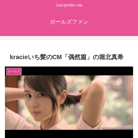
Just girlsfan site
ガールズファン
kracieいち髪のCM「偶然篇」の堀北真希
ガールズ