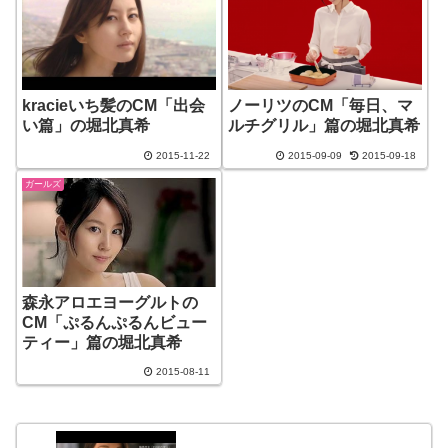
kracieいち髪のCM「出会
ノーリツのCM「毎日、マ
い篇」の堀北真希
ルチグリル」篇の堀北真希
2015-11-22
2015-09-09
2015-09-18
ガールズ
森永アロエヨーグルトの
CM「ぷるんぷるんビュー
ティー」篇の堀北真希
2015-08-11