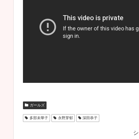
ガールズ
多部未華子
永野芽郁
深田恭子
シ