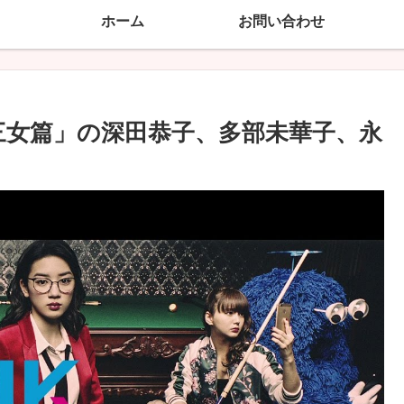
ホーム
お問い合わせ
る三女篇」の深田恭子、多部未華子、永