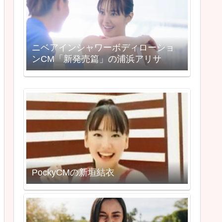
ニベアインシャワーボディローショ
ンCM「新発売篇」の浦浜アリサ
PockyCMの新垣結衣