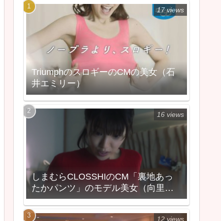
17 views
TriumphのスロギーのCMの美女（石
井エミリー）
16 views
しまむらCLOSSHIのCM「裏地あっ
たかパンツ」のモデル美女（向里憂
香）
12 views