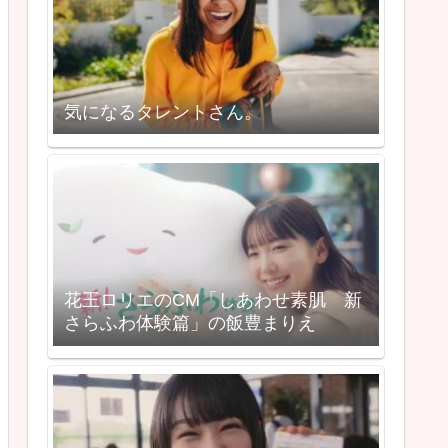
気になるタレントさん。
花王ロリエのCM「しあわせ素肌 新
さらふわ体験篇」の飯豊まりえ