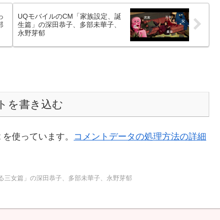
っ
UQモバイルのCM「家族設定、誕
部
生篇」の深田恭子、多部未華子、
永野芽郁
トを書き込む
t を使っています。
コメントデータの処理方法の詳細
なる三女篇」の深田恭子、多部未華子、永野芽郁