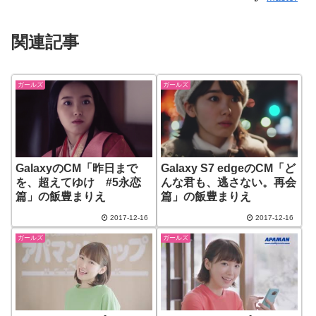
関連記事
ガールズ
ガールズ
GalaxyのCM「昨日まで
Galaxy S7 edgeのCM「ど
を、超えてゆけ #5永恋
んな君も、逃さない。再会
篇」の飯豊まりえ
篇」の飯豊まりえ
2017-12-16
2017-12-16
ガールズ
ガールズ