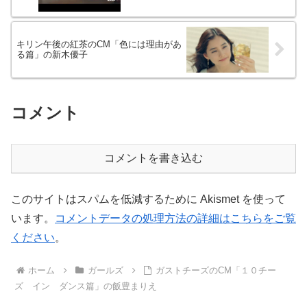
キリン午後の紅茶のCM「色には理由があ
る篇」の新木優子
コメント
コメントを書き込む
このサイトはスパムを低減するために Akismet を使って
います。
コメントデータの処理方法の詳細はこちらをご覧
ください
。
ホーム
ガールズ
ガストチーズのCM「１０チー
ズ イン ダンス篇」の飯豊まりえ