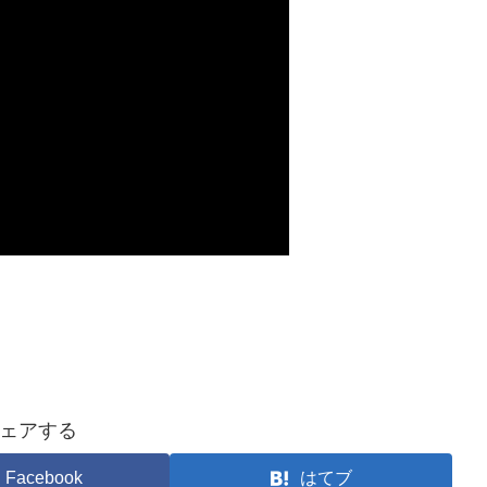
ェアする
Facebook
はてブ