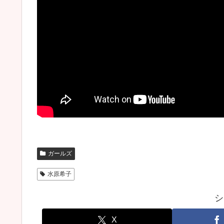
ガールズ
水原希子
シ
X