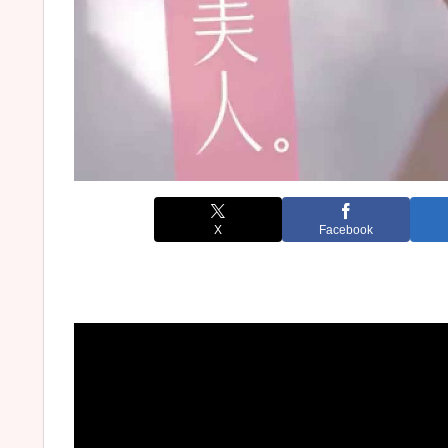
X
Facebook