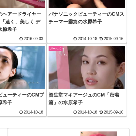
のヘアードライヤー
パナソニックビューティーのCMス
「速く、美しく デ
チーマー霧篇の水原希子
水原希子
2016-09-03
2014-10-18
2015-09-16
ガールズ
ビューティーのCMブ
資生堂マキアージュのCM「密着
原希子
篇」の水原希子
2014-10-18
2014-10-18
2015-09-16