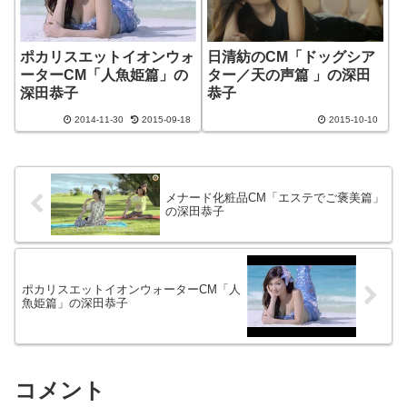
ポカリスエットイオンウォ
日清紡のCM「ドッグシア
ーターCM「人魚姫篇」の
ター／天の声篇 」の深田
深田恭子
恭子
2014-11-30
2015-09-18
2015-10-10
メナード化粧品CM「エステでご褒美篇」
の深田恭子
ポカリスエットイオンウォーターCM「人
魚姫篇」の深田恭子
コメント