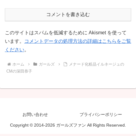
コメントを書き込む
このサイトはスパムを低減するために Akismet を使って
います。
コメントデータの処理方法の詳細はこちらをご覧
ください
。
ホーム
ガールズ
メナード化粧品イルネージュの
CMの深田恭子
お問い合わせ
プライバシーポリシー
Copyright © 2014-2026 ガールズファン All Rights Reserved.