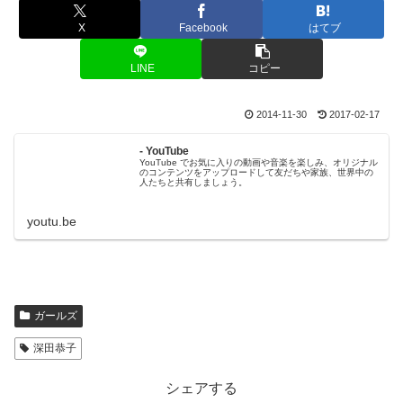
X
Facebook
はてブ
LINE
コピー
2014-11-30
2017-02-17
- YouTube
YouTube でお気に入りの動画や音楽を楽しみ、オリジナル
のコンテンツをアップロードして友だちや家族、世界中の
人たちと共有しましょう。
youtu.be
ガールズ
深田恭子
シェアする