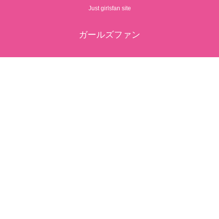
Just girlsfan site
ガールズファン