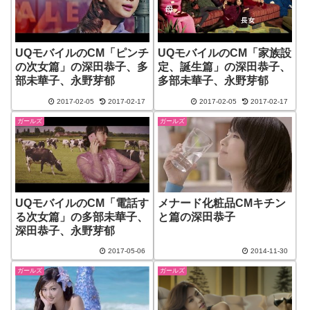
UQモバイルのCM「ピンチ
UQモバイルのCM「家族設
の次女篇」の深田恭子、多
定、誕生篇」の深田恭子、
部未華子、永野芽郁
多部未華子、永野芽郁
2017-02-05
2017-02-17
2017-02-05
2017-02-17
ガールズ
ガールズ
UQモバイルのCM「電話す
メナード化粧品CMキチン
る次女篇」の多部未華子、
と篇の深田恭子
深田恭子、永野芽郁
2017-05-06
2014-11-30
ガールズ
ガールズ