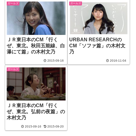
ガールズ
ガールズ
ＪＲ東日本のCM「行く
URBAN RESEARCHの
ぜ、東北。秋田五能線、白
CM「ソファ篇」の木村文
瀑にて篇」の木村文乃
乃
2015-09-16
2016-11-04
ガールズ
ＪＲ東日本のCM「行く
ぜ、東北。弘前の夜篇」の
木村文乃
2015-09-16
2015-09-20