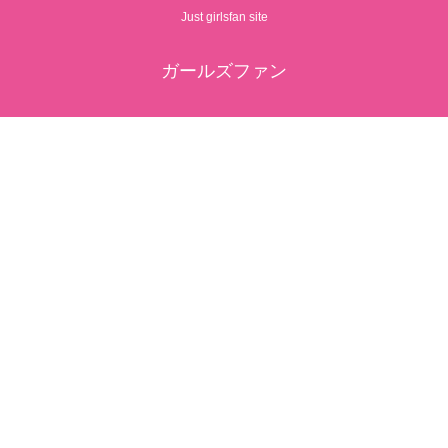
Just girlsfan site
ガールズファン