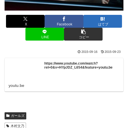
X
Facebook
はてブ
LINE
コピー
2015-09-16
2015-09-23
https://www.youtube.com/watch?
rel=0&v=HYpJDZ_L654&feature=youtu.be
youtu.be
ガールズ
木村文乃