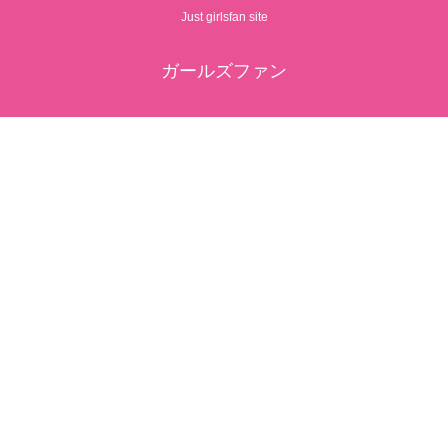
Just girlsfan site
ガールズファン