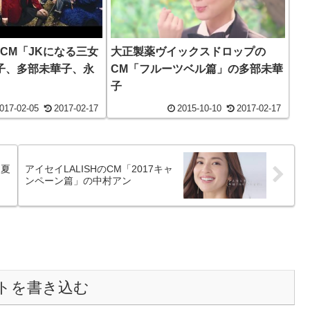
CM「JKになる三女
大正製薬ヴイックスドロップの
子、多部未華子、永
CM「フルーツベル篇」の多部未華
子
017-02-05
2017-02-17
2015-10-10
2017-02-17
と夏
アイセイLALISHのCM「2017キャ
ンペーン篇」の中村アン
トを書き込む