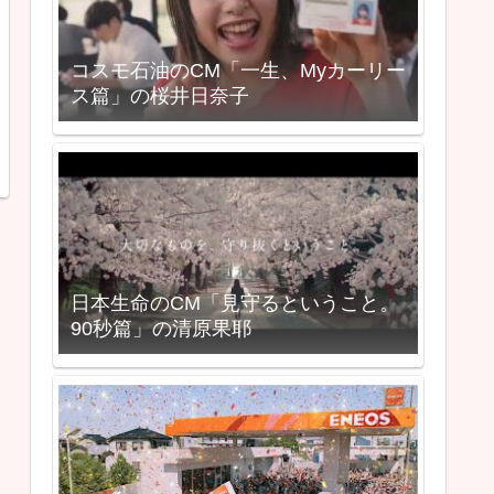
コスモ石油のCM「一生、Myカーリー
ス篇」の桜井日奈子
日本生命のCM「見守るということ。
90秒篇」の清原果耶