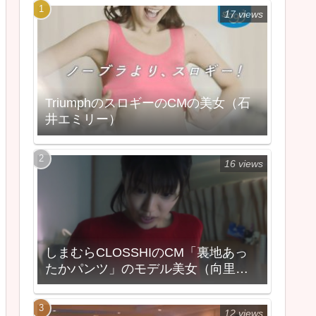
17 views
TriumphのスロギーのCMの美女（石
井エミリー）
16 views
しまむらCLOSSHIのCM「裏地あっ
たかパンツ」のモデル美女（向里憂
香）
12 views