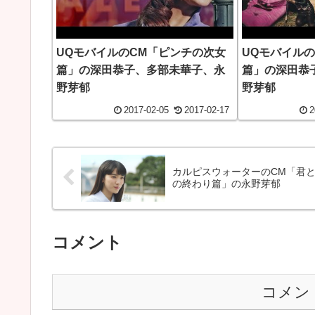
UQモバイルのCM「ピンチの次女
UQモバイルの
篇」の深田恭子、多部未華子、永
篇」の深田恭
野芽郁
野芽郁
2017-02-05
2017-02-17
2
カルピスウォーターのCM「君
の終わり篇」の永野芽郁
コメント
コメン