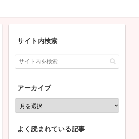
サイト内検索
アーカイブ
よく読まれている記事