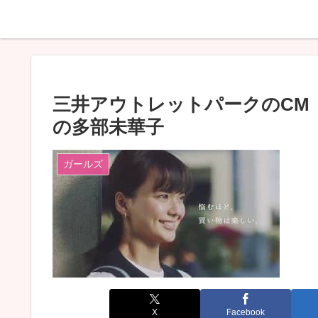
三井アウトレットパークのCM
の多部未華子
ガールズ
X
Facebook