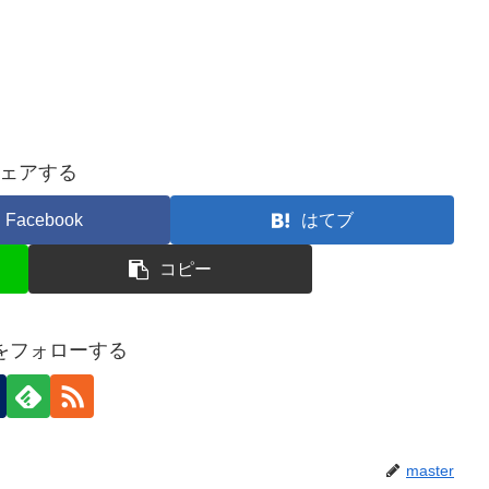
ェアする
Facebook
はてブ
コピー
erをフォローする
master