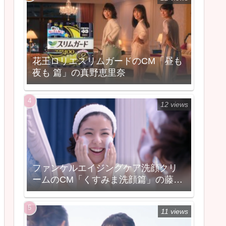
花王ロリエスリムガードのCM「昼も
夜も 篇」の真野恵里奈
12 views
ファンケルエイジングケア洗顔クリ
ームのCM「くすみま洗顔篇」の藤井
美菜
11 views